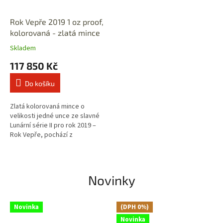
Rok Vepře 2019 1 oz proof,
kolorovaná - zlatá mince
Skladem
117 850 Kč
Do košíku
Zlatá kolorovaná mince o
velikosti jedné unce ze slavné
Lunární série II pro rok 2019 –
Rok Vepře, pochází z
renomované australské
mincovny The Perth Mint. 🕒
Konečná cena bude...
Novinky
Novinka
(DPH 0%)
Novinka