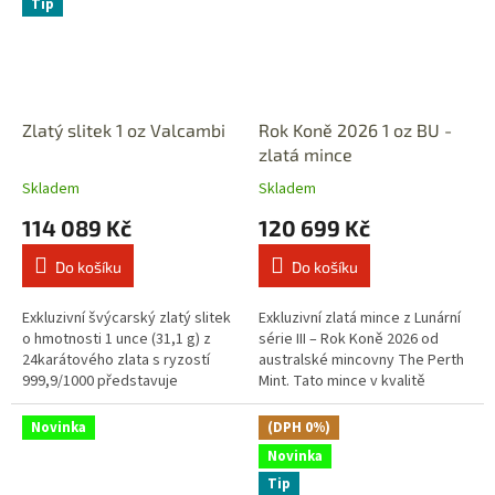
Tip
Zlatý slitek 1 oz Valcambi
Rok Koně 2026 1 oz BU -
zlatá mince
Skladem
Skladem
114 089 Kč
120 699 Kč
Do košíku
Do košíku
Exkluzivní švýcarský zlatý slitek
Exkluzivní zlatá mince z Lunární
o hmotnosti 1 unce (31,1 g) z
série III – Rok Koně 2026 od
24karátového zlata s ryzostí
australské mincovny The Perth
999,9/1000 představuje
Mint. Tato mince v kvalitě
dokonalou kombinaci švýcarské
Brilliant Uncirculated (BU) je
preciznosti, jistoty a trvalé...
sedmou emisí oblíbené...
Novinka
(DPH 0%)
Novinka
Tip