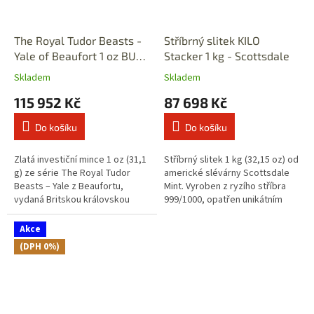
The Royal Tudor Beasts -
Stříbrný slitek KILO
Yale of Beaufort 1 oz BU
Stacker 1 kg - Scottsdale
2023 - zlatá mince
Skladem
Skladem
115 952 Kč
87 698 Kč
Do košíku
Do košíku
Zlatá investiční mince 1 oz (31,1
Stříbrný slitek 1 kg (32,15 oz) od
g) ze série The Royal Tudor
americké slévárny Scottsdale
Beasts – Yale z Beaufortu,
Mint. Vyroben z ryzího stříbra
vydaná Britskou královskou
999/1000, opatřen unikátním
mincovnou (The Royal Mint).
sériovým číslem a oblíbený na
Jedná se o druhou minci
evropských trzích i...
Akce
oficiální...
(DPH 0%)