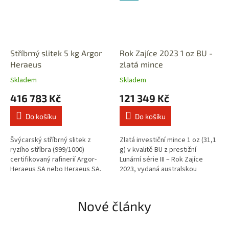
Stříbrný slitek 5 kg Argor
Rok Zajíce 2023 1 oz BU -
Heraeus
zlatá mince
Skladem
Skladem
416 783 Kč
121 349 Kč
Do košíku
Do košíku
Švýcarský stříbrný slitek z
Zlatá investiční mince 1 oz (31,1
ryzího stříbra (999/1000)
g) v kvalitě BU z prestižní
certifikovaný rafinerií Argor-
Lunární série III – Rok Zajíce
Heraeus SA nebo Heraeus SA.
2023, vydaná australskou
Splňuje mezinárodní standard
mincovnou The Perth Mint.
London Good Delivery (LBMA) a
Mince je vyražena z ryzího
je...
zlata...
Nové články