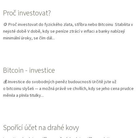
Proč investovat?
🪙 Proč investovat do fyzického zlata, stříbra nebo Bitcoinu Stabilita v
nejisté době V době, kdy se peníze ztrácí v inflaci a banky nabízejí
minimální úroky, se čím dál...
Bitcoin - investice
💰 Investice do svobodných peněz budoucnosti Určitě jste už
o bitcoinu slyšeli — a možná právě ve chvílích, kdy se jeho cena prudce
měnila a plnila titulky...
Spořící účet na drahé kovy