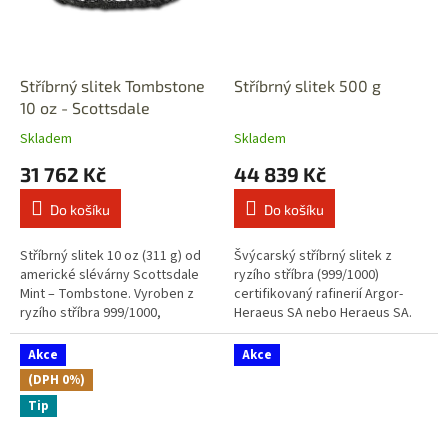
Stříbrný slitek Tombstone
Stříbrný slitek 500 g
10 oz - Scottsdale
Skladem
Skladem
31 762 Kč
44 839 Kč
Do košíku
Do košíku
Stříbrný slitek 10 oz (311 g) od
Švýcarský stříbrný slitek z
americké slévárny Scottsdale
ryzího stříbra (999/1000)
Mint – Tombstone. Vyroben z
certifikovaný rafinerií Argor-
ryzího stříbra 999/1000,
Heraeus SA nebo Heraeus SA.
inspirovaný legendami starého
Splňuje mezinárodní standard
amerického západu. Každý kus
London Good Delivery (LBMA) a
Akce
Akce
je...
je...
(DPH 0%)
Tip