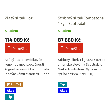
Zlatý slitek 1 oz
Stříbrný slitek Tombstone
1 kg - Scottsdale
Skladem
Skladem
114 089 Kč
87 880 Kč
Do košíku
Do košíku
Každý kus je certifikován
Stříbrný slitek 1 kg (32,15 oz) od
renomovanou společností
americké slévárny Scottsdale
Argor-Heraeus SA a odpovídá
Mint – Tombstone. Vyroben z
londýnskému standardu Good
ryzího stříbra 999/1000,
Delivery, díky čemuž je
inspirovaný legendami starého
akceptován na všech světových
amerického západu. Každý kus...
(DPH 0%)
Tip
trzích. 🕒 Konečná...
Akce
Akce
Tip