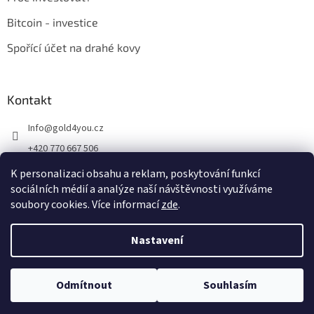
Bitcoin - investice
Spořící účet na drahé kovy
Kontakt
Info
@
gold4you.cz
+420 770 667 506
K personalizaci obsahu a reklam, poskytování funkcí
sociálních médií a analýze naší návštěvnosti využíváme
soubory cookies. Více informací
zde
.
Vytvořil Shoptet
Nastavení
Copyright 2026
Gold4you.cz
. Všechna práva vyhrazena.
Upravit
Odmítnout
Souhlasím
nastavení cookies