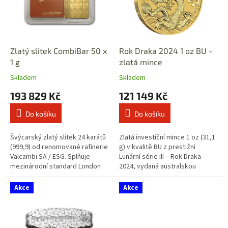
Zlatý slitek CombiBar 50 x
Rok Draka 2024 1 oz BU -
1 g
zlatá mince
Skladem
Skladem
193 829 Kč
121 149 Kč
Do košíku
Do košíku
Švýcarský zlatý slitek 24 karátů
Zlatá investiční mince 1 oz (31,1
(999,9) od renomované rafinerie
g) v kvalitě BU z prestižní
Valcambi SA / ESG. Splňuje
Lunární série III – Rok Draka
mezinárodní standard London
2024, vydaná australskou
Good Delivery (LBMA) a je
mincovnou The Perth Mint.
akceptován na všech
Mince je vyražena z ryzího
Akce
Akce
světových...
zlata...