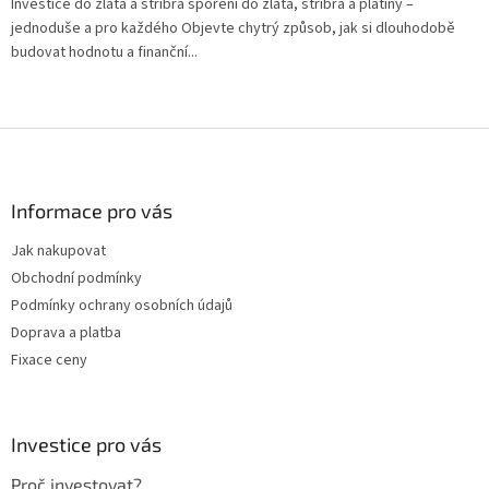
Investice do zlata a stříbra spoření do zlata, stříbra a platiny –
jednoduše a pro každého Objevte chytrý způsob, jak si dlouhodobě
budovat hodnotu a finanční...
Z
á
p
a
Informace pro vás
t
Jak nakupovat
í
Obchodní podmínky
Podmínky ochrany osobních údajů
Doprava a platba
Fixace ceny
Investice pro vás
Proč investovat?