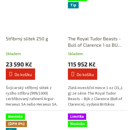
Tip
Stříbrný slitek 250 g
The Royal Tudor Beasts -
Bull of Clarence 1 oz BU
2023 - zlatá mince
Skladem
Skladem
23 590 Kč
115 952 Kč
Do košíku
Do košíku
Švýcarský stříbrný slitek z
Zlatá investiční mince 1 oz (31,1
ryzího stříbra (999/1000)
g) ze série The Royal Tudor
certifikovaný rafinerií Argor-
Beasts – Býk z Clarence (Bull of
Heraeus SA nebo Heraeus SA.
Clarence), vydaná Britskou
Splňuje mezinárodní standard
královskou mincovnou (The
London Good Delivery (LBMA) a
Royal Mint). Jedná se o třetí...
Novinka
Limitka
je...
(DPH 0%)
Novinka