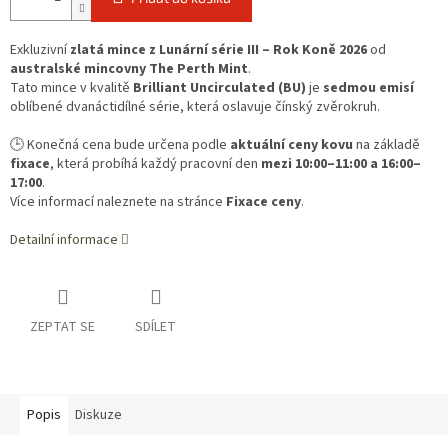
Exkluzivní
zlatá mince z Lunární série III – Rok Koně 2026
od
australské mincovny The Perth Mint
.
Tato mince v kvalitě
Brilliant Uncirculated (BU)
je
sedmou emisí
oblíbené dvanáctidílné série, která oslavuje čínský zvěrokruh.
🕒 Konečná cena bude určena podle
aktuální ceny kovu
na základě
fixace
, která probíhá každý pracovní den
mezi 10:00–11:00 a 16:00–
17:00
.
Více informací naleznete na stránce
Fixace ceny
.
Detailní informace
ZEPTAT SE
SDÍLET
Popis
Diskuze