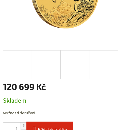
120 699 Kč
Měrná
Skladem
cena:
Možnosti doručení
Přidat do košíku