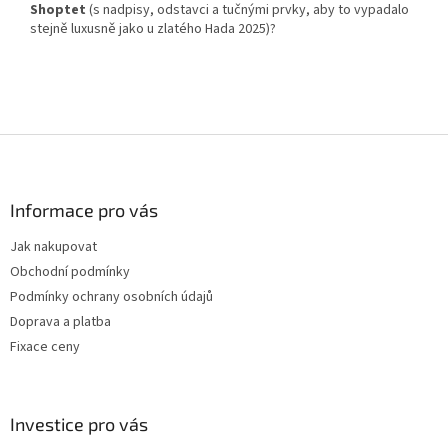
Shoptet
(s nadpisy, odstavci a tučnými prvky, aby to vypadalo
stejně luxusně jako u zlatého Hada 2025)?
Z
á
p
a
Informace pro vás
t
Jak nakupovat
í
Obchodní podmínky
Podmínky ochrany osobních údajů
Doprava a platba
Fixace ceny
Investice pro vás