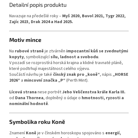
Detailní popis produktu
Navazuje na předešlé roky –
Myš 2020, Buvol 2021, Tygr 2022,
Zajíc 2023, Drak 2024 a Had 2025.
Motiv mince
Na
rubové straně
je ztvárněn
impozantní kůň se zvednutými
kopyty
, symbolizující
sílu, ladnost a svobodu
.
V pozadí se rozprostírá horská krajina a klidné travnaté pláně,
které podtrhují majestátnost celého výjevu.
Součástí návrhu je také
čínský znak pro „koně“
, nápis
„HORSE
2026“
a
mincovní značka „P“
(Perth Mint).
Lícová strana
nese portrét
Jeho Veličenstva krále Karla III.
od
Dana Thornea
, doplněný o údaje o
hmotnosti, ryzosti a
nominální hodnotě
.
Symbolika roku Koně
Znamení
Koně
je v čínském horoskopu spojováno s
energií,