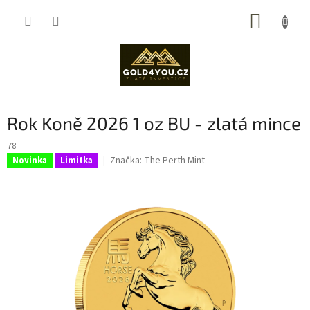
Přejít
NÁKUP
na
obsah
KOŠÍK
Rok Koně 2026 1 oz BU - zlatá mince
78
Značka:
The Perth Mint
Novinka
Limitka