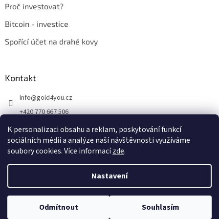
Proč investovat?
Bitcoin - investice
Spořící účet na drahé kovy
Kontakt
Info
@
gold4you.cz
+420 770 667 506
K personalizaci obsahu a reklam, poskytování funkcí
sociálních médií a analýze naší návštěvnosti využíváme
soubory cookies. Více informací
zde
.
Vytvořil Shoptet
Nastavení
Copyright 2026
Gold4you.cz
. Všechna práva vyhrazena.
Upravit
Odmítnout
Souhlasím
nastavení cookies