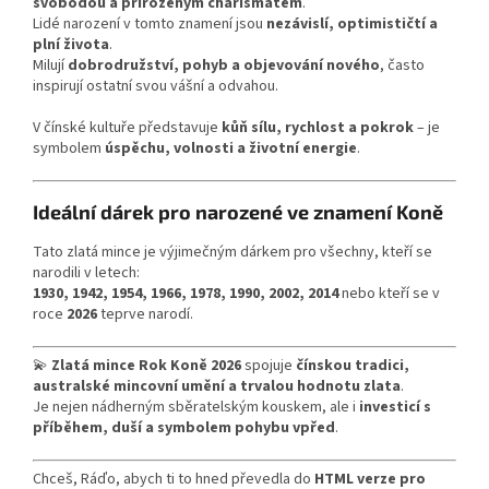
svobodou a přirozeným charismatem
.
Lidé narození v tomto znamení jsou
nezávislí, optimističtí a
plní života
.
Milují
dobrodružství, pohyb a objevování nového
, často
inspirují ostatní svou vášní a odvahou.
V čínské kultuře představuje
kůň sílu, rychlost a pokrok
– je
symbolem
úspěchu, volnosti a životní energie
.
Ideální dárek pro narozené ve znamení Koně
Tato zlatá mince je výjimečným dárkem pro všechny, kteří se
narodili v letech:
1930, 1942, 1954, 1966, 1978, 1990, 2002, 2014
nebo kteří se v
roce
2026
teprve narodí.
💫
Zlatá mince Rok Koně 2026
spojuje
čínskou tradici,
australské mincovní umění a trvalou hodnotu zlata
.
Je nejen nádherným sběratelským kouskem, ale i
investicí s
příběhem, duší a symbolem pohybu vpřed
.
Chceš, Ráďo, abych ti to hned převedla do
HTML verze pro