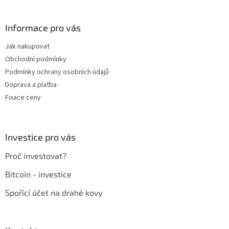
á
á
d
p
a
a
Informace pro vás
c
t
í
Jak nakupovat
í
p
Obchodní podmínky
r
v
Podmínky ochrany osobních údajů
k
Doprava a platba
y
Fixace ceny
v
ý
p
i
Investice pro vás
s
u
Proč investovat?
Bitcoin - investice
Spořící účet na drahé kovy