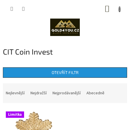
Přejít
NÁKUP
na
obsah
KOŠÍK
CIT Coin Invest
OTEVŘÍT FILTR
Ř
a
Nejlevnější
Nejdražší
Nejprodávanější
Abecedně
z
e
V
n
Limitka
ý
í
p
p