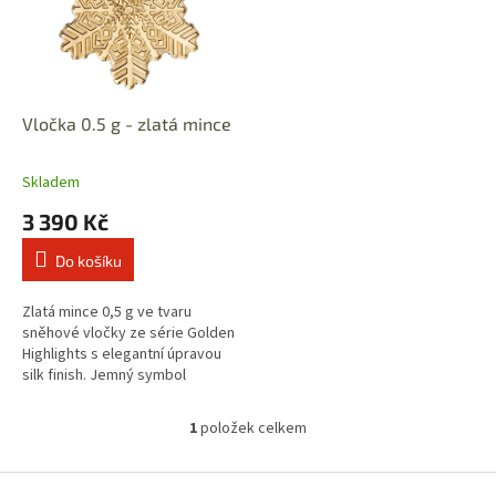
i
r
s
o
p
d
r
u
o
k
d
t
Vločka 0.5 g - zlatá mince
u
ů
k
Skladem
t
3 390 Kč
ů
Do košíku
Zlatá mince 0,5 g ve tvaru
sněhové vločky ze série Golden
Highlights s elegantní úpravou
silk finish. Jemný symbol
jedinečnosti a čistoty, ideální
jako osobní talisman nebo...
1
položek celkem
O
v
l
Z